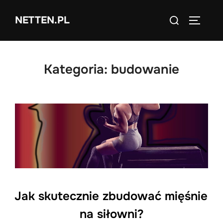
Skip
Search
NETTEN.PL
to
TOGGLE
for:
content
Kategoria:
budowanie
Jak skutecznie zbudować mięśnie
na siłowni?