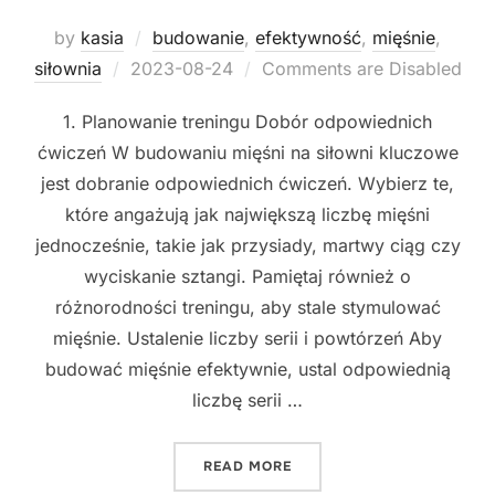
by
kasia
budowanie
,
efektywność
,
mięśnie
,
Posted
siłownia
2023-08-24
Comments are Disabled
on
1. Planowanie treningu Dobór odpowiednich
ćwiczeń W budowaniu mięśni na siłowni kluczowe
jest dobranie odpowiednich ćwiczeń. Wybierz te,
które angażują jak największą liczbę mięśni
jednocześnie, takie jak przysiady, martwy ciąg czy
wyciskanie sztangi. Pamiętaj również o
różnorodności treningu, aby stale stymulować
mięśnie. Ustalenie liczby serii i powtórzeń Aby
budować mięśnie efektywnie, ustal odpowiednią
liczbę serii …
"JAK SKUTECZNIE ZBUDOW
READ MORE