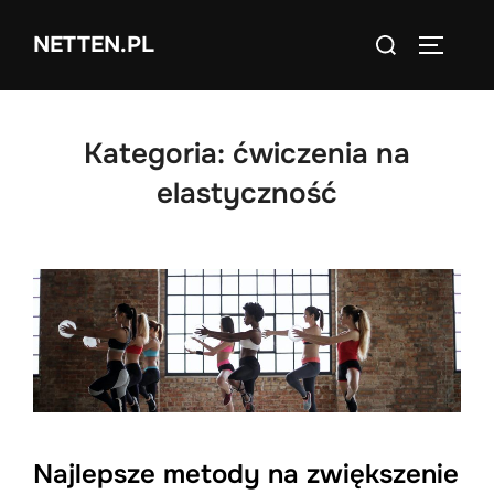
Skip
Search
NETTEN.PL
to
TOGGLE
for:
content
Kategoria:
ćwiczenia na
elastyczność
Najlepsze metody na zwiększenie