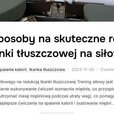
sposoby na skuteczne 
nki tłuszczowej na sił
Posted
palanie kalorii
,
tkanka tłuszczowa
2023-11-30
Commen
on
siłowego na redukcję tkanki tłuszczowej Trening siłowy j
ularne wykonywanie ćwiczeń wzmacnia mięśnie, co przyspies
 utrzymać masę mięśniową podczas utraty wagi, co pomag
ajlepsze ćwiczenia na spalanie kalorii i budowanie mięśni