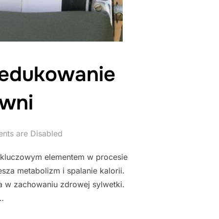
redukowanie
owni
ts are Disabled
est kluczowym elementem w procesie
za metabolizm i spalanie kalorii.
a w zachowaniu zdrowej sylwetki.
 …