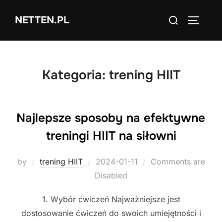
Skip
Search
NETTEN.PL
to
TOGGLE
for:
content
Kategoria:
trening HIIT
Najlepsze sposoby na efektywne
treningi HIIT na siłowni
Posted
by
trening HIIT
2024-01-11
Comments are
on
Disabled
1. Wybór ćwiczeń Najważniejsze jest
dostosowanie ćwiczeń do swoich umiejętności i