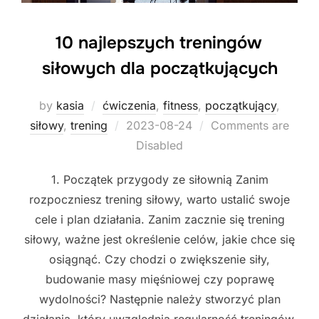
10 najlepszych treningów
siłowych dla początkujących
by
kasia
ćwiczenia
,
fitness
,
początkujący
,
Posted
siłowy
,
trening
2023-08-24
Comments are
on
Disabled
1. Początek przygody ze siłownią Zanim
rozpoczniesz trening siłowy, warto ustalić swoje
cele i plan działania. Zanim zacznie się trening
siłowy, ważne jest określenie celów, jakie chce się
osiągnąć. Czy chodzi o zwiększenie siły,
budowanie masy mięśniowej czy poprawę
wydolności? Następnie należy stworzyć plan