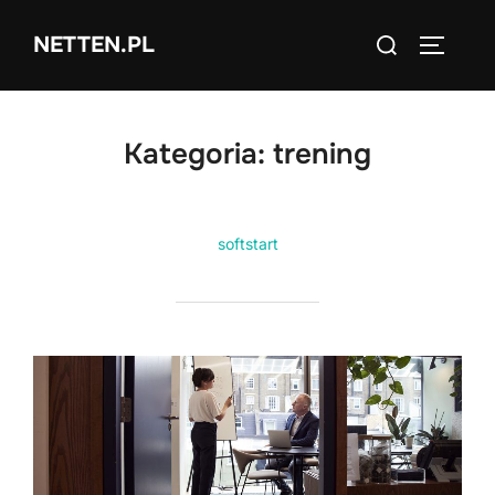
Skip
Search
NETTEN.PL
to
TOGGLE
for:
content
Kategoria:
trening
softstart