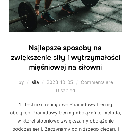
Najlepsze sposoby na
zwiększenie siły i wytrzymałości
mięśniowej na siłowni
Posted
by
siła
2023-10-05
Comments are
on
Disabled
1. Techniki treningowe Piramidowy trening
obciążeń Piramidowy trening obciążeń to metoda,
w której stopniowo zwiększamy obciążenie
podczas serii. Zaczynamy od niższego ciężaru i