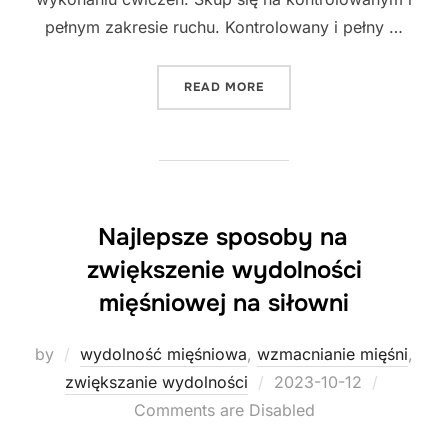
pełnym zakresie ruchu. Kontrolowany i pełny …
"NAJLEPSZE SPOSOBY NA 
READ MORE
Najlepsze sposoby na
zwiększenie wydolności
mięśniowej na siłowni
by
wydolność mięśniowa
,
wzmacnianie mięśni
,
Posted
zwiększanie wydolności
2023-10-12
on
Comments are Disabled