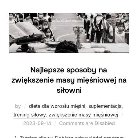
Najlepsze sposoby na
zwiększenie masy mięśniowej na
siłowni
by
dieta dla wzrostu mięśni
,
suplementacja
,
Poste
trening siłowy
,
zwiększenie masy mięśniowej
on
2023-09-14
Comments are Disabled
1. Trening siłowy Dobierz odpowiedni program