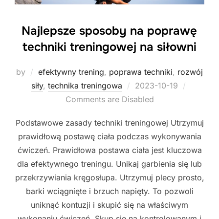
Najlepsze sposoby na poprawę
techniki treningowej na siłowni
by
efektywny trening
,
poprawa techniki
,
rozwój
Posted
siły
,
technika treningowa
2023-10-19
on
Comments are Disabled
Podstawowe zasady techniki treningowej Utrzymuj
prawidłową postawę ciała podczas wykonywania
ćwiczeń. Prawidłowa postawa ciała jest kluczowa
dla efektywnego treningu. Unikaj garbienia się lub
przekrzywiania kręgosłupa. Utrzymuj plecy prosto,
barki wciągnięte i brzuch napięty. To pozwoli
uniknąć kontuzji i skupić się na właściwym
wykonaniu ćwiczeń. Skup się na kontrolowanym i