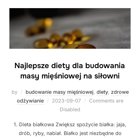
Najlepsze diety dla budowania
masy mięśniowej na siłowni
by
budowanie masy mięśniowej
,
diety
,
zdrowe
Posted
odżywianie
2023-09-07
Comments are
on
Disabled
1. Dieta białkowa Zwiększ spożycie białka: jaja,
drób, ryby, nabiał. Białko jest niezbędne do