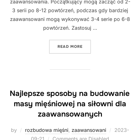
zaawansowania. Początkujący mogą zacząć od 2-
3 serii po 8-12 powtórzeń, podczas gdy bardziej
zaawansowani mogą wykonywać 3-4 serie po 6-8
powtórzeń. Zastosuj …
"NAJLEPSZE SPOSOBY NA 
READ MORE
Najlepsze sposoby na budowanie
masy mięśniowej na siłowni dla
zaawansowanych
Posted
by
rozbudowa mięśni
,
zaawansowani
2023-
on
09-21
Comments are Disabled