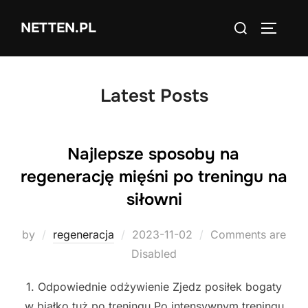
Skip
Search
NETTEN.PL
to
TOGGLE
for:
content
Latest Posts
Najlepsze sposoby na
regenerację mięśni po treningu na
siłowni
Posted
by
regeneracja
2023-11-02
Comments are
on
Disabled
1. Odpowiednie odżywienie Zjedz posiłek bogaty
w białko tuż po treningu Po intensywnym treningu